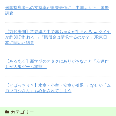
米国指導者への支持率が過去最低に 中国より下 国際
調査
【前代未聞】常磐線の中で赤ちゃんが生まれる → ダイヤ
が約30分乱れる →「賠償金は請求するのか？」JR東日
本に聞いた結果
【あるある】新学期のオタクにありがちなこと「友達作
りが人狼ゲーム状態」
【とばっちり？】氷室・小室・安室が引退 → なぜか「ム
ロツヨシさん」も心配されてしまう
カテゴリー