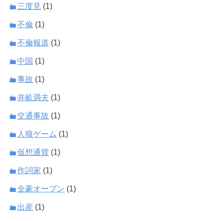
三度見
(1)
不倫
(1)
不倫報道
(1)
中国
(1)
事故
(1)
井畝満夫
(1)
交通事故
(1)
人狼ゲーム
(1)
仮想通貨
(1)
作詞家
(1)
全豪オープン
(1)
出産
(1)