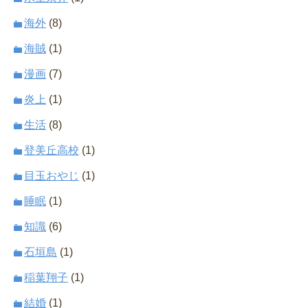
海外
(8)
海賊
(1)
漫画
(7)
炎上
(1)
生活
(8)
登美丘高校
(1)
目玉おやじ
(1)
睡眠
(1)
知識
(6)
石垣島
(1)
稲葉翔子
(1)
結婚
(1)