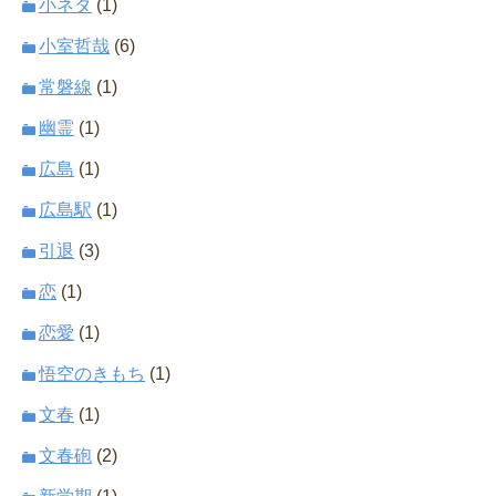
小ネタ
(1)
小室哲哉
(6)
常磐線
(1)
幽霊
(1)
広島
(1)
広島駅
(1)
引退
(3)
恋
(1)
恋愛
(1)
悟空のきもち
(1)
文春
(1)
文春砲
(2)