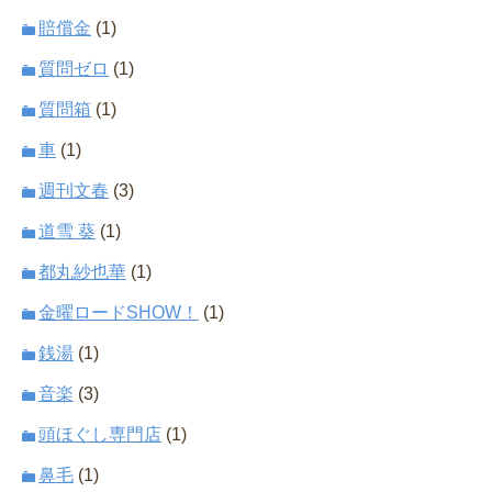
賠償金
(1)
質問ゼロ
(1)
質問箱
(1)
車
(1)
週刊文春
(3)
道雪 葵
(1)
都丸紗也華
(1)
金曜ロードSHOW！
(1)
銭湯
(1)
音楽
(3)
頭ほぐし専門店
(1)
鼻毛
(1)