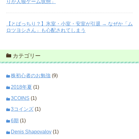
りが人狼ゲーム状態」
【とばっちり？】氷室・小室・安室が引退 → なぜか「ム
ロツヨシさん」も心配されてしまう
カテゴリー
株初心者のお勉強
(9)
2018年夏
(1)
3COINS
(1)
3コインズ
(1)
6期
(1)
Denis Shapovalov
(1)