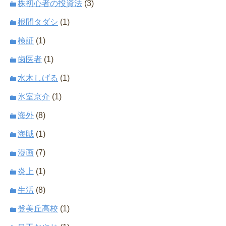
株初心者の投資法
(3)
根間タダシ
(1)
検証
(1)
歯医者
(1)
水木しげる
(1)
氷室京介
(1)
海外
(8)
海賊
(1)
漫画
(7)
炎上
(1)
生活
(8)
登美丘高校
(1)