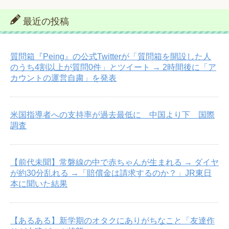
最近の投稿
質問箱『Peing』の公式Twitterが「質問箱を開設した人
のうち4割以上が質問0件」とツイート → 2時間後に「ア
カウントの運営自粛」を発表
米国指導者への支持率が過去最低に 中国より下 国際
調査
【前代未聞】常磐線の中で赤ちゃんが生まれる → ダイヤ
が約30分乱れる →「賠償金は請求するのか？」JR東日
本に聞いた結果
【あるある】新学期のオタクにありがちなこと「友達作