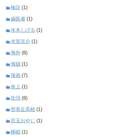
検証
(1)
歯医者
(1)
水木しげる
(1)
氷室京介
(1)
海外
(8)
海賊
(1)
漫画
(7)
炎上
(1)
生活
(8)
登美丘高校
(1)
目玉おやじ
(1)
睡眠
(1)