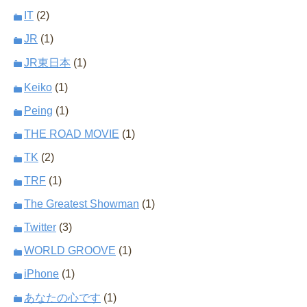
IT
(2)
JR
(1)
JR東日本
(1)
Keiko
(1)
Peing
(1)
THE ROAD MOVIE
(1)
TK
(2)
TRF
(1)
The Greatest Showman
(1)
Twitter
(3)
WORLD GROOVE
(1)
iPhone
(1)
あなたの心です
(1)