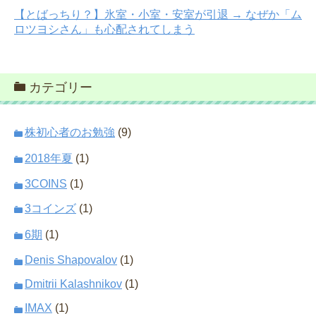
【とばっちり？】氷室・小室・安室が引退 → なぜか「ム
ロツヨシさん」も心配されてしまう
カテゴリー
株初心者のお勉強
(9)
2018年夏
(1)
3COINS
(1)
3コインズ
(1)
6期
(1)
Denis Shapovalov
(1)
Dmitrii Kalashnikov
(1)
IMAX
(1)