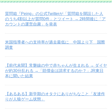
質問箱『Peing』の公式Twitterが「質問箱を開設した人
のうち4割以上が質問0件」とツイート → 2時間後に「ア
カウントの運営自粛」を発表
米国指導者への支持率が過去最低に 中国より下 国際
調査
【前代未聞】常磐線の中で赤ちゃんが生まれる → ダイヤ
が約30分乱れる →「賠償金は請求するのか？」JR東日
本に聞いた結果
【あるある】新学期のオタクにありがちなこと「友達作
りが人狼ゲーム状態」