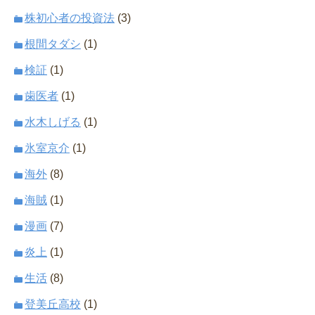
株初心者の投資法
(3)
根間タダシ
(1)
検証
(1)
歯医者
(1)
水木しげる
(1)
氷室京介
(1)
海外
(8)
海賊
(1)
漫画
(7)
炎上
(1)
生活
(8)
登美丘高校
(1)