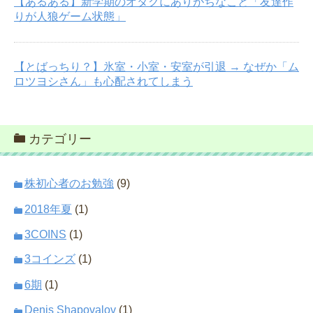
【あるある】新学期のオタクにありがちなこと「友達作
りが人狼ゲーム状態」
【とばっちり？】氷室・小室・安室が引退 → なぜか「ム
ロツヨシさん」も心配されてしまう
カテゴリー
株初心者のお勉強
(9)
2018年夏
(1)
3COINS
(1)
3コインズ
(1)
6期
(1)
Denis Shapovalov
(1)