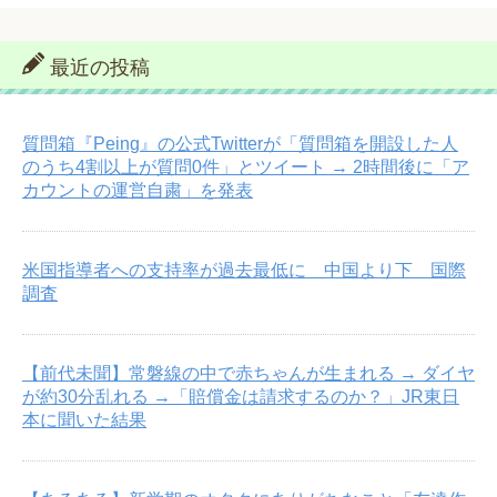
最近の投稿
質問箱『Peing』の公式Twitterが「質問箱を開設した人
のうち4割以上が質問0件」とツイート → 2時間後に「ア
カウントの運営自粛」を発表
米国指導者への支持率が過去最低に 中国より下 国際
調査
【前代未聞】常磐線の中で赤ちゃんが生まれる → ダイヤ
が約30分乱れる →「賠償金は請求するのか？」JR東日
本に聞いた結果