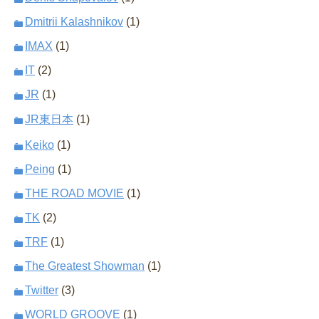
Dmitrii Kalashnikov
(1)
IMAX
(1)
IT
(2)
JR
(1)
JR東日本
(1)
Keiko
(1)
Peing
(1)
THE ROAD MOVIE
(1)
TK
(2)
TRF
(1)
The Greatest Showman
(1)
Twitter
(3)
WORLD GROOVE
(1)