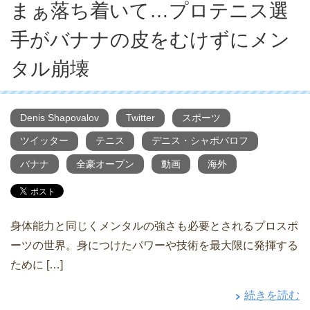
まぁ落ち着いて…プロテニス選
手がバナナの皮をむけずにメン
タル崩壊
Denis Shapovalov
Twitter
スポーツ
ツイッター
テニス
デニス・シャポバロフ
バナナ
全豪オープン
動画
海外
身体能力と同じくメンタルの強さも必要とされるプロスポ
ーツの世界。身につけたパワーや技術を最大限に発揮する
ために […]
続きを読む