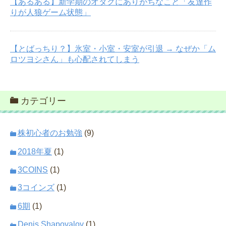
【あるある】新学期のオタクにありがちなこと「友達作
りが人狼ゲーム状態」
【とばっちり？】氷室・小室・安室が引退 → なぜか「ム
ロツヨシさん」も心配されてしまう
カテゴリー
株初心者のお勉強
(9)
2018年夏
(1)
3COINS
(1)
3コインズ
(1)
6期
(1)
Denis Shapovalov
(1)