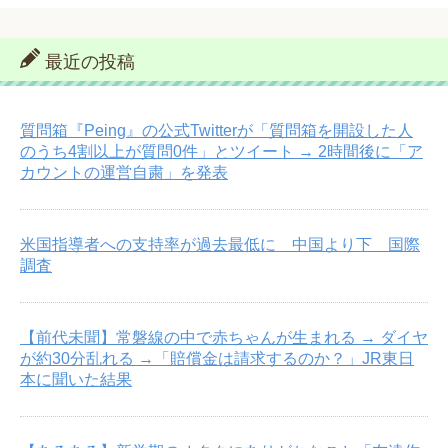
最近の投稿
質問箱『Peing』の公式Twitterが「質問箱を開設した人
のうち4割以上が質問0件」とツイート → 2時間後に「ア
カウントの運営自粛」を発表
米国指導者への支持率が過去最低に 中国より下 国際
調査
【前代未聞】常磐線の中で赤ちゃんが生まれる → ダイヤ
が約30分乱れる →「賠償金は請求するのか？」JR東日
本に聞いた結果