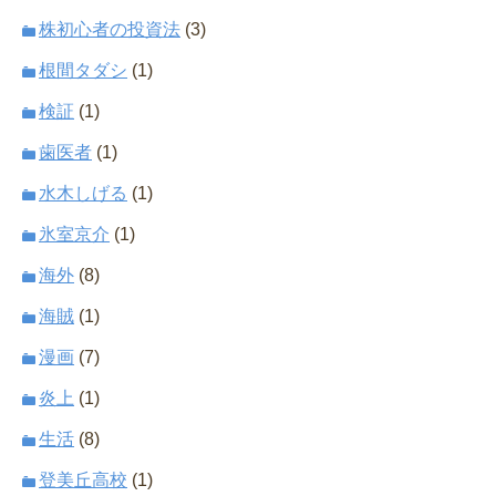
株初心者の投資法
(3)
根間タダシ
(1)
検証
(1)
歯医者
(1)
水木しげる
(1)
氷室京介
(1)
海外
(8)
海賊
(1)
漫画
(7)
炎上
(1)
生活
(8)
登美丘高校
(1)