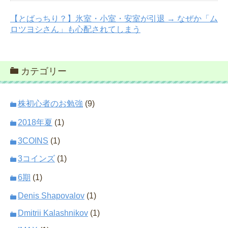
【とばっちり？】氷室・小室・安室が引退 → なぜか「ム
ロツヨシさん」も心配されてしまう
カテゴリー
株初心者のお勉強
(9)
2018年夏
(1)
3COINS
(1)
3コインズ
(1)
6期
(1)
Denis Shapovalov
(1)
Dmitrii Kalashnikov
(1)