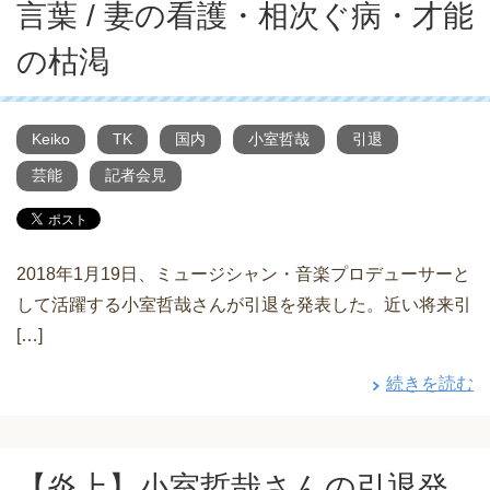
言葉 / 妻の看護・相次ぐ病・才能
の枯渇
Keiko
TK
国内
小室哲哉
引退
芸能
記者会見
2018年1月19日、ミュージシャン・音楽プロデューサーと
して活躍する小室哲哉さんが引退を発表した。近い将来引
[…]
続きを読む
【炎上】小室哲哉さんの引退発