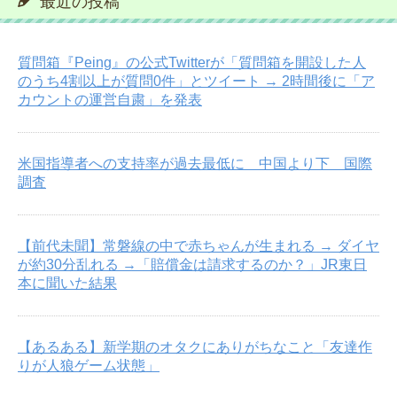
最近の投稿
質問箱『Peing』の公式Twitterが「質問箱を開設した人
のうち4割以上が質問0件」とツイート → 2時間後に「ア
カウントの運営自粛」を発表
米国指導者への支持率が過去最低に 中国より下 国際
調査
【前代未聞】常磐線の中で赤ちゃんが生まれる → ダイヤ
が約30分乱れる →「賠償金は請求するのか？」JR東日
本に聞いた結果
【あるある】新学期のオタクにありがちなこと「友達作
りが人狼ゲーム状態」