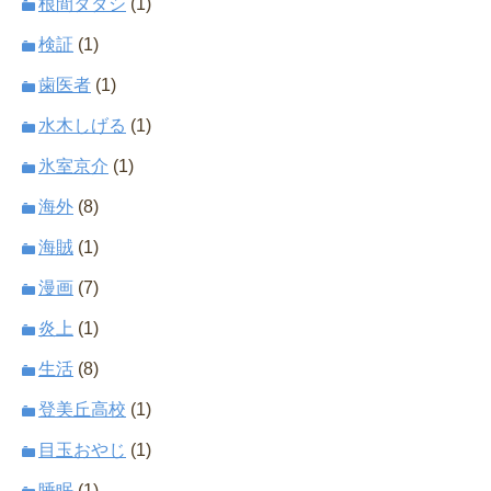
根間タダシ
(1)
検証
(1)
歯医者
(1)
水木しげる
(1)
氷室京介
(1)
海外
(8)
海賊
(1)
漫画
(7)
炎上
(1)
生活
(8)
登美丘高校
(1)
目玉おやじ
(1)
睡眠
(1)