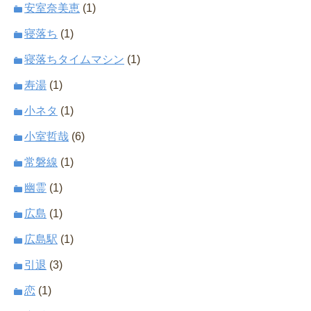
安室奈美恵
(1)
寝落ち
(1)
寝落ちタイムマシン
(1)
寿湯
(1)
小ネタ
(1)
小室哲哉
(6)
常磐線
(1)
幽霊
(1)
広島
(1)
広島駅
(1)
引退
(3)
恋
(1)