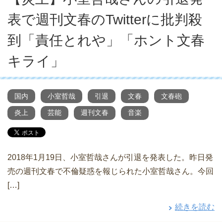
表で週刊文春のTwitterに批判殺
到「責任とれや」「ホント文春
キライ」
国内
小室哲哉
引退
文春
文春砲
炎上
芸能
週刊文春
音楽
2018年1月19日、小室哲哉さんが引退を発表した。昨日発
売の週刊文春で不倫疑惑を報じられた小室哲哉さん。今回
[…]
続きを読む