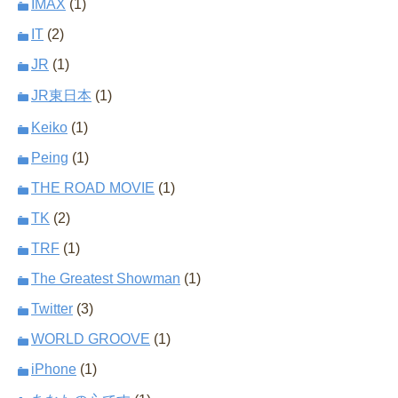
IMAX
(1)
IT
(2)
JR
(1)
JR東日本
(1)
Keiko
(1)
Peing
(1)
THE ROAD MOVIE
(1)
TK
(2)
TRF
(1)
The Greatest Showman
(1)
Twitter
(3)
WORLD GROOVE
(1)
iPhone
(1)