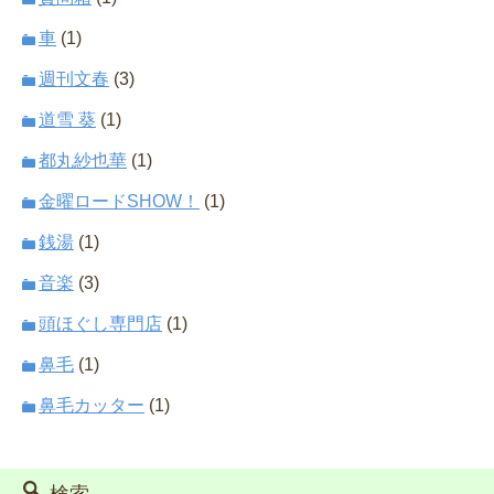
車
(1)
週刊文春
(3)
道雪 葵
(1)
都丸紗也華
(1)
金曜ロードSHOW！
(1)
銭湯
(1)
音楽
(3)
頭ほぐし専門店
(1)
鼻毛
(1)
鼻毛カッター
(1)